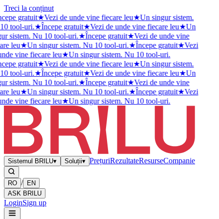
Treci la conținut
cepe gratuit
★
Vezi de unde vine fiecare leu
★
Un singur sistem.
0 tool-uri.
★
Începe gratuit
★
Vezi de unde vine fiecare leu
★
Un
ur sistem. Nu 10 tool-uri.
★
Începe gratuit
★
Vezi de unde vine
are leu
★
Un singur sistem. Nu 10 tool-uri.
★
Începe gratuit
★
Vezi
nde vine fiecare leu
★
Un singur sistem. Nu 10 tool-uri.
cepe gratuit
★
Vezi de unde vine fiecare leu
★
Un singur sistem.
0 tool-uri.
★
Începe gratuit
★
Vezi de unde vine fiecare leu
★
Un
ur sistem. Nu 10 tool-uri.
★
Începe gratuit
★
Vezi de unde vine
are leu
★
Un singur sistem. Nu 10 tool-uri.
★
Începe gratuit
★
Vezi
nde vine fiecare leu
★
Un singur sistem. Nu 10 tool-uri.
Prețuri
Rezultate
Resurse
Companie
Sistemul BRILU
▾
Soluții
▾
/
RO
EN
ASK BRILU
Login
Sign up