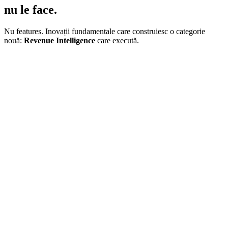
nu le face.
Nu features. Inovații fundamentale care construiesc o categorie
nouă:
Revenue Intelligence
care execută.
"
Urmărește banii, nu KPI-ii.
"