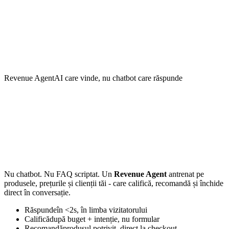
Revenue Agent
AI care vinde, nu chatbot care răspunde
Nu chatbot. Nu FAQ scriptat. Un
Revenue Agent
antrenat pe
produsele, prețurile și clienții tăi - care califică, recomandă și închide
direct în conversație.
Răspunde
în <2s, în limba vizitatorului
Califică
după buget + intenție, nu formular
Recomandă
produsul potrivit, direct la checkout