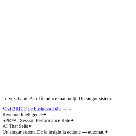
Tu vezi
banii
. AI-ul îți aduce
mai mulți
. Un singur sistem.
Vezi BRILU pe businessul tău →
→
Revenue Intelligence
✦
SPR™ - Session Performance Rate
✦
AI That Sells
✦
Un singur sistem. De la insight la acțiune — automat.
✦