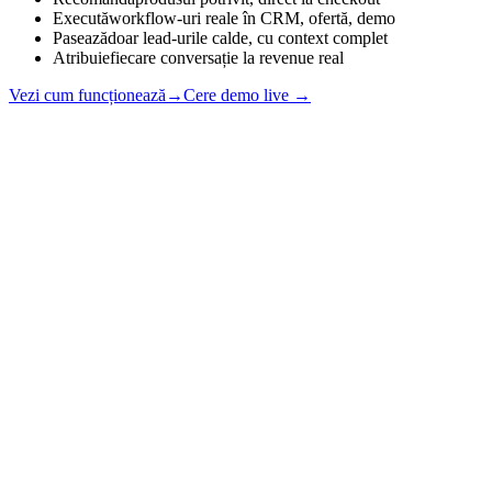
Execută
workflow-uri reale în CRM, ofertă, demo
Pasează
doar lead-urile calde, cu context complet
Atribuie
fiecare conversație la revenue real
Vezi cum funcționează
→
Cere demo live →
Agent · live preview
shop-demo.ro