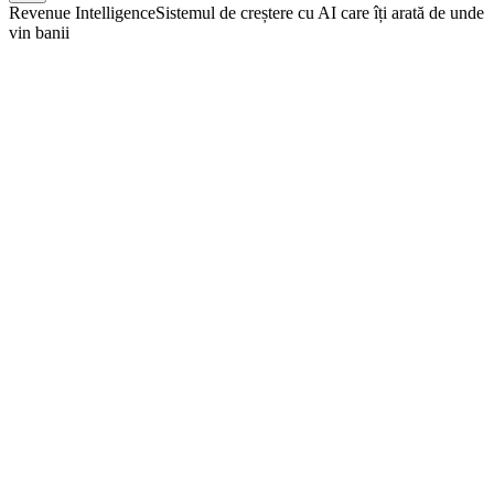
Revenue Intelligence
Sistemul de creștere cu AI care îți arată de unde
vin banii
știi
pierzi?