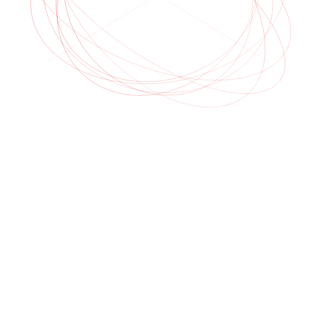
Growth
Intel
LLM™
live
01
Pilon
02
Pilon