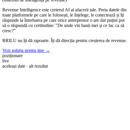
Revenue Intelligence este creierul AI al afacerii tale. Preia datele din
toate platformele pe care le folosești, le înțelege, le conectează și îți
răspunde la întrebarea pe care orice antreprenor o are dar puțini pot
să o răspundă cu certitudine:
"De unde vin banii mei și ce fac ca să
cresc?"
BRILU nu îți dă rapoarte.
Îți dă direcția pentru creșterea de revenue.
Vezi soluția pentru tine →
poziționare
live
aceleași date · alt rezultat