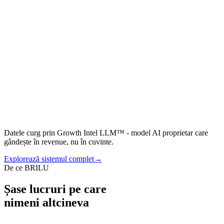
03
Pilon
04
Pilon
Datele curg prin
Growth Intel LLM™
- model AI proprietar care
gândește în revenue, nu în cuvinte.
Explorează sistemul complet
→
De ce BRILU
Șase lucruri pe care
nimeni altcineva