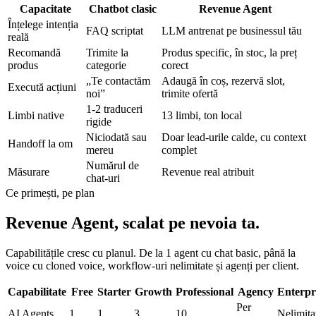
Capacitate
Chatbot clasic
Revenue Agent
Înțelege intenția
FAQ scriptat
LLM antrenat pe businessul tău
reală
Recomandă
Trimite la
Produs specific, în stoc, la preț
produs
categorie
corect
„Te contactăm
Adaugă în coș, rezervă slot,
Execută acțiuni
noi”
trimite ofertă
1-2 traduceri
Limbi native
13 limbi, ton local
rigide
Niciodată sau
Doar lead-urile calde, cu context
Handoff la om
mereu
complet
Numărul de
Măsurare
Revenue real atribuit
chat-uri
Ce primești, pe plan
Revenue Agent,
scalat
pe nevoia ta.
Capabilitățile cresc cu planul. De la 1 agent cu chat basic, până la
voice cu cloned voice, workflow-uri nelimitate și agenți per client.
Capabilitate
Free
Starter
Growth
Professional
Agency
Enterpr
Per
AI Agents
1
1
3
10
Nelimita