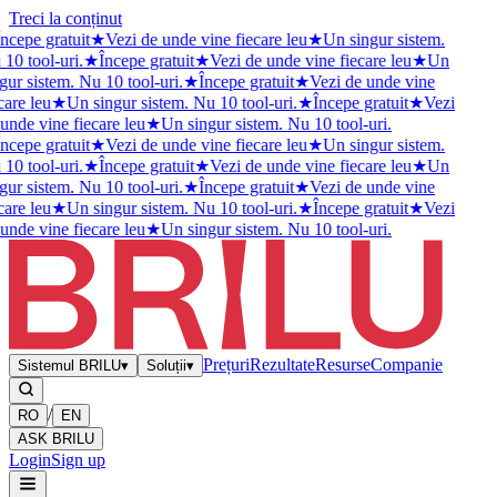
Treci la conținut
ncepe gratuit
★
Vezi de unde vine fiecare leu
★
Un singur sistem.
10 tool-uri.
★
Începe gratuit
★
Vezi de unde vine fiecare leu
★
Un
gur sistem. Nu 10 tool-uri.
★
Începe gratuit
★
Vezi de unde vine
care leu
★
Un singur sistem. Nu 10 tool-uri.
★
Începe gratuit
★
Vezi
unde vine fiecare leu
★
Un singur sistem. Nu 10 tool-uri.
ncepe gratuit
★
Vezi de unde vine fiecare leu
★
Un singur sistem.
10 tool-uri.
★
Începe gratuit
★
Vezi de unde vine fiecare leu
★
Un
gur sistem. Nu 10 tool-uri.
★
Începe gratuit
★
Vezi de unde vine
care leu
★
Un singur sistem. Nu 10 tool-uri.
★
Începe gratuit
★
Vezi
unde vine fiecare leu
★
Un singur sistem. Nu 10 tool-uri.
Prețuri
Rezultate
Resurse
Companie
Sistemul BRILU
▾
Soluții
▾
/
RO
EN
ASK BRILU
Login
Sign up