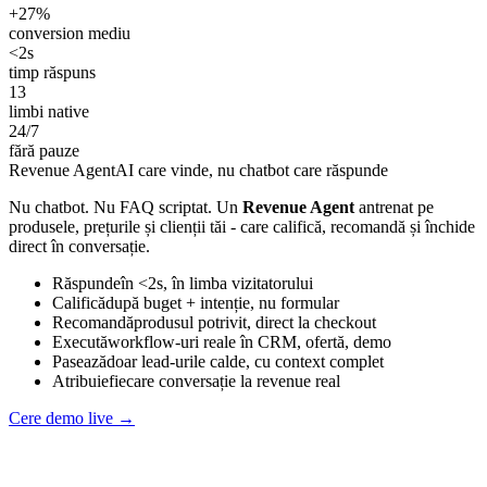
+27%
conversion mediu
<2s
timp răspuns
13
limbi native
24/7
fără pauze
Revenue Agent
AI care vinde, nu chatbot care răspunde
Nu chatbot. Nu FAQ scriptat. Un
Revenue Agent
antrenat pe
produsele, prețurile și clienții tăi - care califică, recomandă și închide
direct în conversație.
Răspunde
în <2s, în limba vizitatorului
Califică
după buget + intenție, nu formular
Recomandă
produsul potrivit, direct la checkout
Execută
workflow-uri reale în CRM, ofertă, demo
Pasează
doar lead-urile calde, cu context complet
Atribuie
fiecare conversație la revenue real
Cere demo live →
Agent · live preview
shop-demo.ro