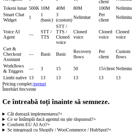
client
Tokeni lunar
500K
10M
40M
80M
100M
Nelimita
Smart Chat
1
3
Per
1
Nelimitat
Nelimita
Widget
(basic)
(custom)
client
STT /
Voice AI
STT /
TTS /
Cloned
Cloned
Cloned
—
Agent
TTS
Cloned
voice
voice
voice
voice
Cart &
Recovery
Per
Custom
Checkout
—
Basic
Basic
flows
client
flows
Assistant
Workflows
—
3
15
50
15/client
Nelimita
& Triggers
Limbi native
13
13
13
13
13
13
Pricing complet:
/preturi
Întrebări frecvente
Ce întreabă
toți
înainte să semneze.
Cât durează implementarea?
+
Ce se întâmplă dacă agentul nu știe răspunsul?
+
Conform EU AI Act?
+
Se integrează cu Shopify / WooCommerce / HubSpot?
+