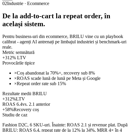
02
Industrie · Ecommerce
De la add-to-cart la repeat order, în
același sistem.
Pentru business-uri din ecommerce, BRILU vine cu un playbook
calibrat - agenți AI antrenați pe limbajul industriei și benchmark-uri
reale.
Metric semnătură
+312% LTV
Provocările tipice
×
Coș abandonat la 70%+, recovery sub 8%
×
ROAS scade lună de lună pe Meta și Google
×
Repeat order rate sub 15%
Rezultate medii BRILU
+312%
LTV
ROAS 6.4
vs. 2.1 anterior
+58%
Recovery coș
Studiu de caz
Fashion D2C, 6 SKU-uri. Înainte: ROAS 2.1 și revenue plat. După
BRILU: ROAS 6.4, repeat rate de la 12% la 34%, MRR 4× în 4