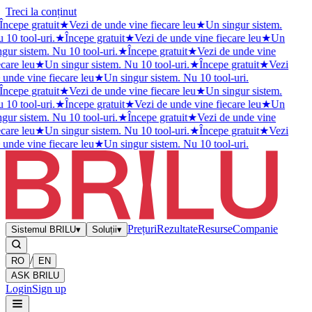
Treci la conținut
Începe gratuit
★
Vezi de unde vine fiecare leu
★
Un singur sistem.
 10 tool-uri.
★
Începe gratuit
★
Vezi de unde vine fiecare leu
★
Un
ngur sistem. Nu 10 tool-uri.
★
Începe gratuit
★
Vezi de unde vine
ecare leu
★
Un singur sistem. Nu 10 tool-uri.
★
Începe gratuit
★
Vezi
 unde vine fiecare leu
★
Un singur sistem. Nu 10 tool-uri.
Începe gratuit
★
Vezi de unde vine fiecare leu
★
Un singur sistem.
 10 tool-uri.
★
Începe gratuit
★
Vezi de unde vine fiecare leu
★
Un
ngur sistem. Nu 10 tool-uri.
★
Începe gratuit
★
Vezi de unde vine
ecare leu
★
Un singur sistem. Nu 10 tool-uri.
★
Începe gratuit
★
Vezi
 unde vine fiecare leu
★
Un singur sistem. Nu 10 tool-uri.
Prețuri
Rezultate
Resurse
Companie
Sistemul BRILU
▾
Soluții
▾
/
RO
EN
ASK BRILU
Login
Sign up