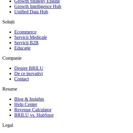
Growth Strategy Engine
Growth Intelligence Hub
Unified Data Hub
Soluții
Ecommerce
Servicii Medicale
Servicii B2B
Educație
Companie
Despre BRILU
De ce inovativi
Contact
Resurse
Blog & Insights
Help Center
Revenue Calculator
BRILU vs. HubSpot
Legal