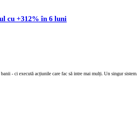
l cu +312% în 6 luni
anii - ci execută acțiunile care fac să intre mai mulți. Un singur siste