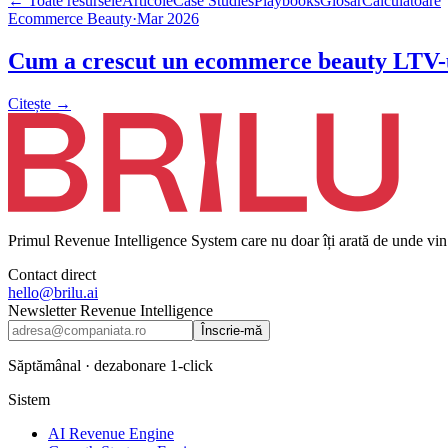
← Toate resursele
Articole
Case Studies
Playbooks
Glosar
Calculatoare
Ecommerce Beauty
·
Mar 2026
Cum a crescut un ecommerce beauty LTV-u
Citește →
Primul Revenue Intelligence System care nu doar îți arată de unde vin b
Contact direct
hello@brilu.ai
Newsletter Revenue Intelligence
Înscrie-mă
Săptămânal · dezabonare 1-click
Sistem
AI Revenue Engine