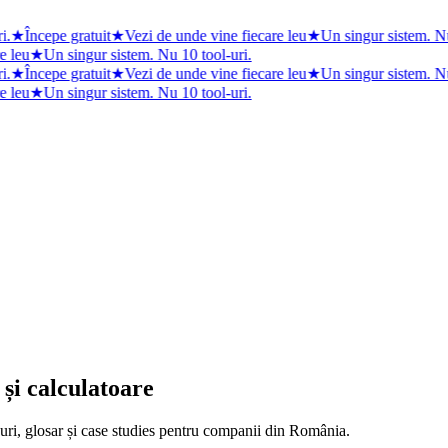
i.
★
Începe gratuit
★
Vezi de unde vine fiecare leu
★
Un singur sistem. Nu
e leu
★
Un singur sistem. Nu 10 tool-uri.
i.
★
Începe gratuit
★
Vezi de unde vine fiecare leu
★
Un singur sistem. Nu
e leu
★
Un singur sistem. Nu 10 tool-uri.
și calculatoare
ri, glosar și case studies pentru companii din România.