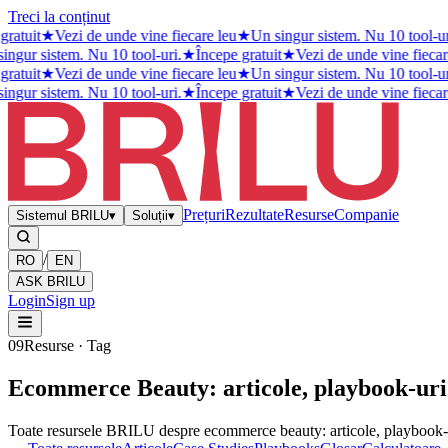
Treci la conținut
ratuit
★
Vezi de unde vine fiecare leu
★
Un singur sistem. Nu 10 tool-ur
ingur sistem. Nu 10 tool-uri.
★
Începe gratuit
★
Vezi de unde vine fiecar
ratuit
★
Vezi de unde vine fiecare leu
★
Un singur sistem. Nu 10 tool-ur
ingur sistem. Nu 10 tool-uri.
★
Începe gratuit
★
Vezi de unde vine fiecar
Prețuri
Rezultate
Resurse
Companie
Sistemul BRILU
▾
Soluții
▾
/
RO
EN
ASK BRILU
Login
Sign up
09
Resurse · Tag
Ecommerce Beauty: articole, playbook-uri 
Toate resursele BRILU despre ecommerce beauty: articole, playbook-u