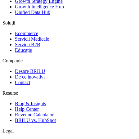
Growth Strategy Engine
Growth Intelligence Hub
Unified Data Hub
Soluții
Ecommerce
Servicii Medicale
Servicii B2B
Educație
Companie
Despre BRILU
De ce inovativi
Contact
Resurse
Blog & Insights
Help Center
Revenue Calculator
BRILU vs. HubSpot
Legal