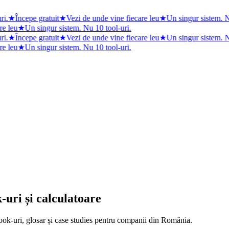
i.
★
Începe gratuit
★
Vezi de unde vine fiecare leu
★
Un singur sistem. Nu
e leu
★
Un singur sistem. Nu 10 tool-uri.
i.
★
Începe gratuit
★
Vezi de unde vine fiecare leu
★
Un singur sistem. Nu
e leu
★
Un singur sistem. Nu 10 tool-uri.
uri și calculatoare
ok-uri, glosar și case studies pentru companii din România.