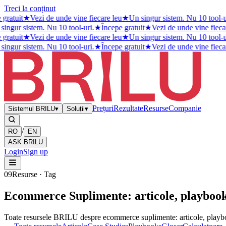
Treci la conținut
gratuit
★
Vezi de unde vine fiecare leu
★
Un singur sistem. Nu 10 tool-ur
ingur sistem. Nu 10 tool-uri.
★
Începe gratuit
★
Vezi de unde vine fiecar
gratuit
★
Vezi de unde vine fiecare leu
★
Un singur sistem. Nu 10 tool-ur
ingur sistem. Nu 10 tool-uri.
★
Începe gratuit
★
Vezi de unde vine fiecar
Prețuri
Rezultate
Resurse
Companie
Sistemul BRILU
▾
Soluții
▾
/
RO
EN
ASK BRILU
Login
Sign up
09
Resurse · Tag
Ecommerce Suplimente: articole, playbook-
Toate resursele BRILU despre ecommerce suplimente: articole, playbo