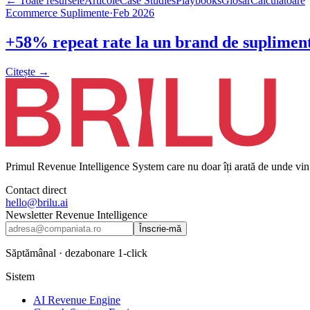
← Toate resursele
Articole
Case Studies
Playbooks
Glosar
Calculatoare
Ecommerce Suplimente
·
Feb 2026
+58% repeat rate la un brand de supliment
Citește →
Primul Revenue Intelligence System care nu doar îți arată de unde vin b
Contact direct
hello@brilu.ai
Newsletter Revenue Intelligence
Înscrie-mă
Săptămânal · dezabonare 1-click
Sistem
AI Revenue Engine