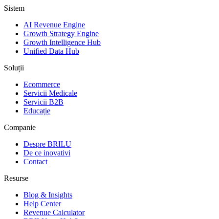
Sistem
AI Revenue Engine
Growth Strategy Engine
Growth Intelligence Hub
Unified Data Hub
Soluții
Ecommerce
Servicii Medicale
Servicii B2B
Educație
Companie
Despre BRILU
De ce inovativi
Contact
Resurse
Blog & Insights
Help Center
Revenue Calculator