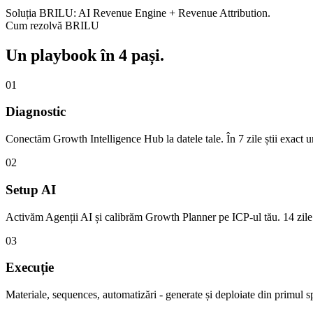
Soluția BRILU:
AI Revenue Engine + Revenue Attribution.
Cum rezolvă BRILU
Un playbook în 4 pași.
01
Diagnostic
Conectăm Growth Intelligence Hub la datele tale. În 7 zile știi exact u
02
Setup AI
Activăm Agenții AI și calibrăm Growth Planner pe ICP-ul tău. 14 zile 
03
Execuție
Materiale, sequences, automatizări - generate și deploiate din primul sp