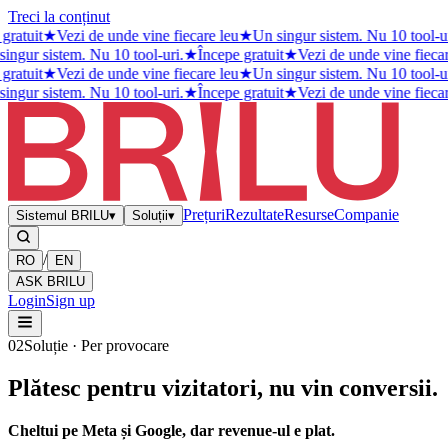
Treci la conținut
ratuit
★
Vezi de unde vine fiecare leu
★
Un singur sistem. Nu 10 tool-uri
ingur sistem. Nu 10 tool-uri.
★
Începe gratuit
★
Vezi de unde vine fiecar
ratuit
★
Vezi de unde vine fiecare leu
★
Un singur sistem. Nu 10 tool-uri
ingur sistem. Nu 10 tool-uri.
★
Începe gratuit
★
Vezi de unde vine fiecar
Prețuri
Rezultate
Resurse
Companie
Sistemul BRILU
▾
Soluții
▾
/
RO
EN
ASK BRILU
Login
Sign up
02
Soluție · Per provocare
Plătesc pentru vizitatori, nu vin conversii
.
Cheltui pe Meta și Google, dar revenue-ul e plat.