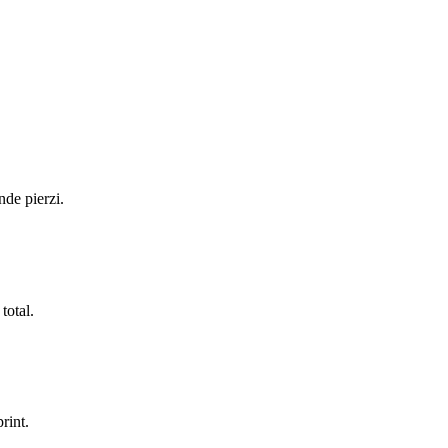
nde pierzi.
total.
rint.