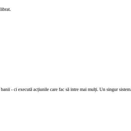
ibrat.
anii - ci execută acțiunile care fac să intre mai mulți. Un singur siste