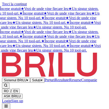
Treci la conținut
Începe gratuit
★
Vezi de unde vine fiecare leu
★
Un singur sistem.
 10 tool-uri.
★
Începe gratuit
★
Vezi de unde vine fiecare leu
★
Un
ngur sistem. Nu 10 tool-uri.
★
Începe gratuit
★
Vezi de unde vine
ecare leu
★
Un singur sistem. Nu 10 tool-uri.
★
Începe gratuit
★
Vezi
 unde vine fiecare leu
★
Un singur sistem. Nu 10 tool-uri.
Începe gratuit
★
Vezi de unde vine fiecare leu
★
Un singur sistem.
 10 tool-uri.
★
Începe gratuit
★
Vezi de unde vine fiecare leu
★
Un
ngur sistem. Nu 10 tool-uri.
★
Începe gratuit
★
Vezi de unde vine
ecare leu
★
Un singur sistem. Nu 10 tool-uri.
★
Începe gratuit
★
Vezi
 unde vine fiecare leu
★
Un singur sistem. Nu 10 tool-uri.
Prețuri
Rezultate
Resurse
Companie
Sistemul BRILU
▾
Soluții
▾
/
RO
EN
ASK BRILU
Login
Sign up