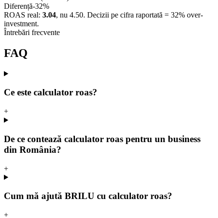
Diferență
-32%
ROAS real:
3.04
, nu
4.50
. Decizii pe cifra raportată =
32
% over-
investment.
Întrebări frecvente
FAQ
Ce este calculator roas?
+
De ce contează calculator roas pentru un business
din România?
+
Cum mă ajută BRILU cu calculator roas?
+