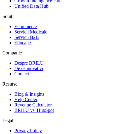
Growth Intelligence Hub
Unified Data Hub
Soluții
Ecommerce
Servicii Medicale
Servicii B2B
Educație
Companie
Despre BRILU
De ce inovativi
Contact
Resurse
Blog & Insights
Help Center
Revenue Calculator
BRILU vs. HubSpot
Legal
Privacy Policy