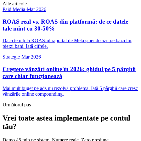
Alte articole
Paid Media
·
Mar 2026
ROAS real vs. ROAS din platformă: de ce datele
tale mint cu 30-50%
Dacă te uiți la ROAS-ul raportat de Meta și iei decizii pe baza lui,
pierzi bani. Iată cifrele.
Strategie
·
Mar 2026
Creștere vânzări online în 2026: ghidul pe 5 pârghii
care chiar funcționează
Mai mult buget pe ads nu rezolvă problema. Iată 5 pârghii care cresc
vânzările online compounding.
Următorul pas
Vrei toate astea implementate pe contul
tău?
Demo 45 min pe sistem. Numere reale. Zero presiune.