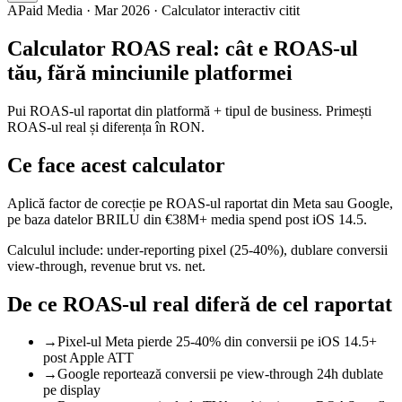
A
Paid Media · Mar 2026 · Calculator interactiv citit
Calculator ROAS real: cât e ROAS-ul
tău, fără minciunile platformei
Pui ROAS-ul raportat din platformă + tipul de business. Primești
ROAS-ul real și diferența în RON.
Ce face acest calculator
Aplică factor de corecție pe ROAS-ul raportat din Meta sau Google,
pe baza datelor BRILU din €38M+ media spend post iOS 14.5.
Calculul include: under-reporting pixel (25-40%), dublare conversii
view-through, revenue brut vs. net.
De ce ROAS-ul real diferă de cel raportat
→
Pixel-ul Meta pierde 25-40% din conversii pe iOS 14.5+
post Apple ATT
→
Google reportează conversii pe view-through 24h dublate
pe display