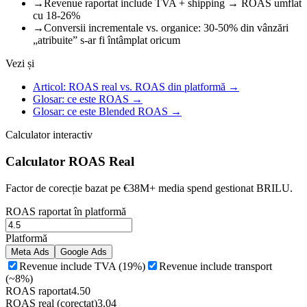
→
Revenue raportat include TVA + shipping → ROAS umflat
cu 18-26%
→
Conversii incrementale vs. organice: 30-50% din vânzări
„atribuite” s-ar fi întâmplat oricum
Vezi și
Articol: ROAS real vs. ROAS din platformă
→
Glosar: ce este ROAS
→
Glosar: ce este Blended ROAS
→
Calculator interactiv
Calculator ROAS Real
Factor de corecție bazat pe €38M+ media spend gestionat BRILU.
ROAS raportat în platformă
Platformă
Meta Ads
Google Ads
Revenue include TVA (19%)
Revenue include transport
(~8%)
ROAS raportat
4.50
ROAS real (corectat)
3.04