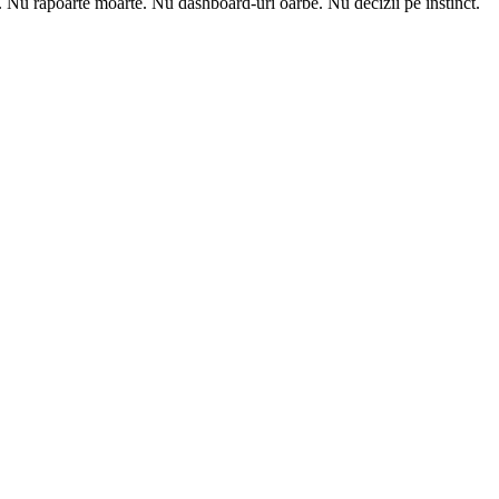
m. Nu rapoarte moarte. Nu dashboard-uri oarbe. Nu decizii pe instinct.