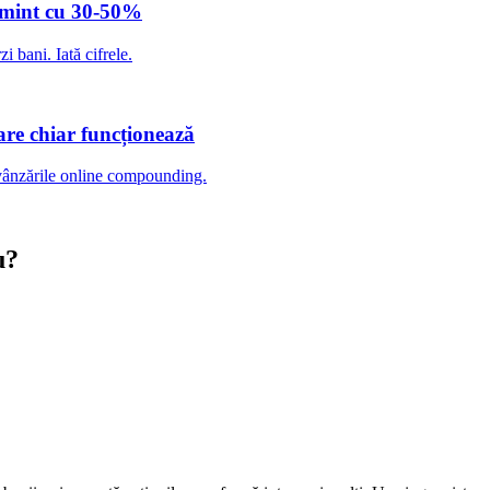
e mint cu 30-50%
i bani. Iată cifrele.
are chiar funcționează
 vânzările online compounding.
u?