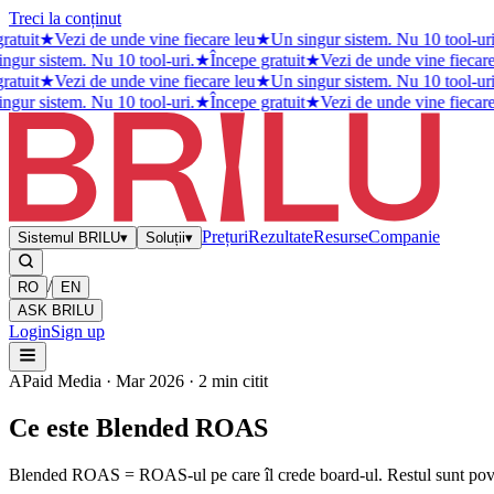
Treci la conținut
atuit
★
Vezi de unde vine fiecare leu
★
Un singur sistem. Nu 10 tool-uri.
gur sistem. Nu 10 tool-uri.
★
Începe gratuit
★
Vezi de unde vine fiecare 
atuit
★
Vezi de unde vine fiecare leu
★
Un singur sistem. Nu 10 tool-uri.
gur sistem. Nu 10 tool-uri.
★
Începe gratuit
★
Vezi de unde vine fiecare 
Prețuri
Rezultate
Resurse
Companie
Sistemul BRILU
▾
Soluții
▾
/
RO
EN
ASK BRILU
Login
Sign up
A
Paid Media · Mar 2026 · 2 min citit
Ce este Blended ROAS
Blended ROAS = ROAS-ul pe care îl crede board-ul. Restul sunt pove