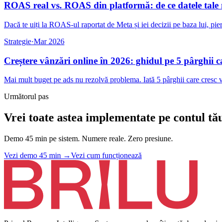
ROAS real vs. ROAS din platformă: de ce datele tal
Dacă te uiți la ROAS-ul raportat de Meta și iei decizii pe baza lui, pierz
Strategie
·
Mar 2026
Creștere vânzări online în 2026: ghidul pe 5 pârghii c
Mai mult buget pe ads nu rezolvă problema. Iată 5 pârghii care cresc
Următorul pas
Vrei toate astea implementate pe contul tă
Demo 45 min pe sistem. Numere reale. Zero presiune.
Vezi demo 45 min
→
Vezi cum funcționează