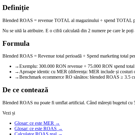
Definiție
Blended ROAS = revenue TOTAL al magazinului ÷ spend TOTAL pe toa
Nu se uită la atribuire. E o cifră calculată din 2 numere pe care le po
Formula
Blended ROAS = Revenue total perioadă ÷ Spend marketing total pe
→
Exemplu: 300.000 RON revenue ÷ 75.000 RON spend tota
→
Aproape identic cu MER (diferența: MER include și costuri
→
Benchmark ecommerce RO sănătos: blended ROAS ≥ 3.5 cu
De ce contează
Blended ROAS nu poate fi umflat artificial. Când mărești bugetul cu 
Vezi și
Glosar: ce este MER
→
Glosar: ce este ROAS
→
Calculator ROAS real
→