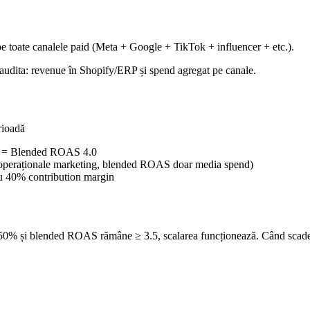
te canalele paid (Meta + Google + TikTok + influencer + etc.).
ți audita: revenue în Shopify/ERP și spend agregat pe canale.
rioadă
l = Blended ROAS 4.0
 operaționale marketing, blended ROAS doar media spend)
 40% contribution margin
50% și blended ROAS rămâne ≥ 3.5, scalarea funcționează. Când scade s