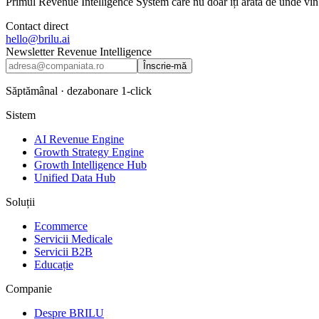
Primul Revenue Intelligence System care nu doar îți arată de unde vin b
Contact direct
hello@brilu.ai
Newsletter Revenue Intelligence
Înscrie-mă
Săptămânal · dezabonare 1-click
Sistem
AI Revenue Engine
Growth Strategy Engine
Growth Intelligence Hub
Unified Data Hub
Soluții
Ecommerce
Servicii Medicale
Servicii B2B
Educație
Companie
Despre BRILU