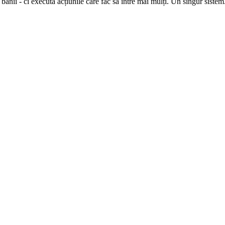
anii - ci execută acțiunile care fac să intre mai mulți. Un singur siste